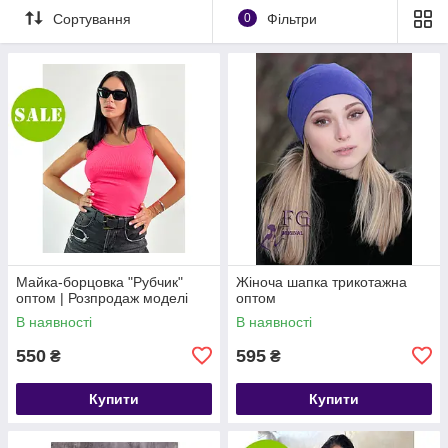
Сортування
0
Фільтри
Майка-борцовка "Рубчик"
Жіноча шапка трикотажна
оптом | Розпродаж моделі
оптом
В наявності
В наявності
550
595
₴
₴
Купити
Купити