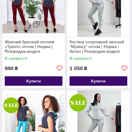
Жіночий брючний костюм
Костюм спортивний жіночий
«Трініті» оптом | Норма |
"Mystery" оптом | Норма і
Розпродаж моделі
батал | Розпродаж моделі
В наявності
В наявності
990
1 050
₴
₴
Купити
Купити