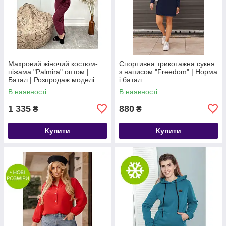
Махровий жіночий костюм-
Спортивна трикотажна сукня
піжама "Palmira" оптом |
з написом "Freedom" | Норма
Батал | Розпродаж моделі
і батал
В наявності
В наявності
1 335
880
₴
₴
Купити
Купити