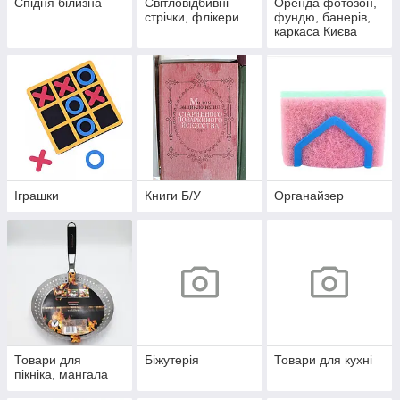
Спідня білизна
Світловідбивні
Оренда фотозон,
стрічки, флікери
фундю, банерів,
каркаса Києва
Іграшки
Книги Б/У
Органайзер
Товари для
Біжутерія
Товари для кухні
пікніка, мангала