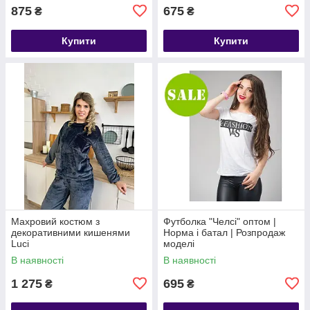
875
675
₴
₴
Купити
Купити
Махровий костюм з
Футболка "Челсі" оптом |
декоративними кишенями
Норма і батал | Розпродаж
Luci
моделі
В наявності
В наявності
1 275
695
₴
₴