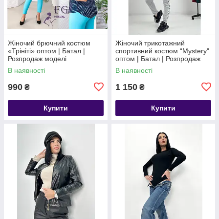
Жіночий брючний костюм
Жіночий трикотажний
«Трініті» оптом | Батал |
спортивний костюм “Mystery"
Розпродаж моделі
оптом | Батал | Розпродаж
моделі
В наявності
В наявності
990
1 150
₴
₴
Купити
Купити