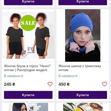
Купити
Купити
Жіноча блуза в горох "Ненсі"
Жіноча шапка з трикотажу
оптом | Распродаж моделі
оптом
В наявності
В наявності
245
450
₴
₴
Купити
Купити