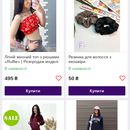
Літній жіночий топ з рюшами
Резинка для волосся з
«Ruffie» | Розпродаж моделі
екошкіри
В наявності
В наявності
495
50
₴
₴
Купити
Купити