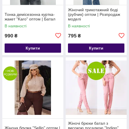
Жіночий трикотажний боді
Тонка демісезонна куртка-
(рубчик) оптом | Розпродаж
жакет "Karo" оптом | Батал
моделі
В наявності
В наявності
990
795
₴
₴
Купити
Купити
Жіночі брюки батал з
Жіноча блузка "Sellin" оптом |
високою посадкою "Indigo"