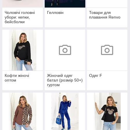
Чоловічі головні
Гелловін
Товари для
убори: кепки,
плавання Renvo
бейсболки
Кофти жіночі
Жіночий одяг
Одяг F
оптом
батал (розмір 50+)
гуртом