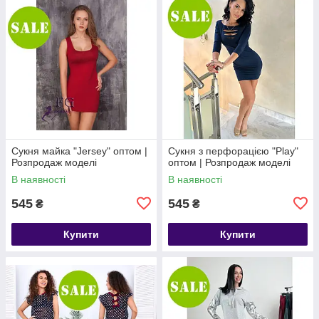
Сукня майка "Jersey" оптом |
Сукня з перфорацією "Play"
Розпродаж моделі
оптом | Розпродаж моделі
В наявності
В наявності
545
545
₴
₴
Купити
Купити