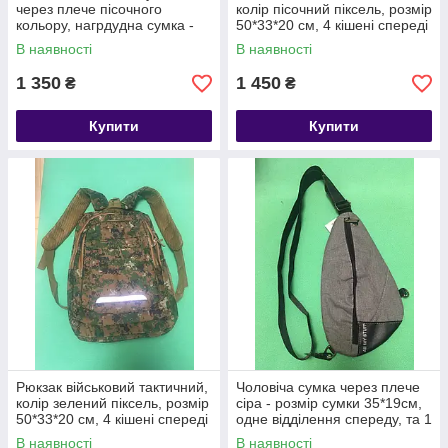
через плече пісочного
колір пісочний піксель, розмір
кольору, нагрдудна сумка -
50*33*20 см, 4 кішені спереді
розмір сумки 35*21см, 3
та 2 бокових, чоловічий
В наявності
В наявності
кишені з USB шнуром в
рюкзак, жіночій
комплеті
1 350
1 450
₴
₴
Купити
Купити
Рюкзак військовий тактичний,
Чоловіча сумка через плече
колір зелений піксель, розмір
сіра - розмір сумки 35*19см,
50*33*20 см, 4 кішені спереді
одне відділення спереду, та 1
та 2 бокових, чоловічий
бокові кішені
В наявності
В наявності