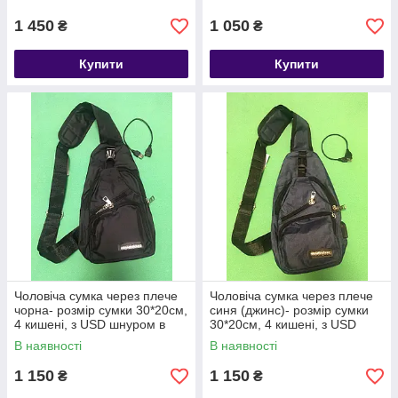
рюкзак, жіночій
1 450
1 050
₴
₴
Купити
Купити
Чоловіча сумка через плече
Чоловіча сумка через плече
чорна- розмір сумки 30*20см,
синя (джинс)- розмір сумки
4 кишені, з USD шнуром в
30*20см, 4 кишені, з USD
комплекті
шнуром в комплекті
В наявності
В наявності
1 150
1 150
₴
₴