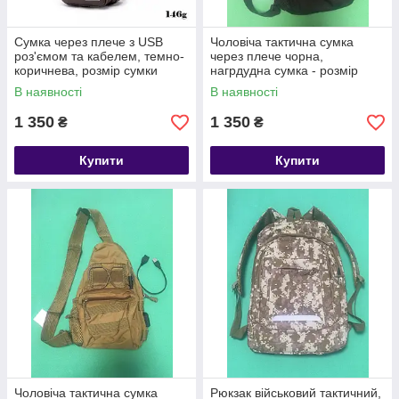
Сумка через плече з USB
Чоловіча тактична сумка
роз'ємом та кабелем, темно-
через плече чорна,
коричнева, розмір сумки
нагрдудна сумка - розмір
34*16*10см,4 кишені,
сумки 35*21см, 3 кишені з
В наявності
В наявності
чоловіча сумка, жіноча сумка
USB шнуром в комплеті
1 350
1 350
₴
₴
Купити
Купити
Чоловіча тактична сумка
Рюкзак військовий тактичний,