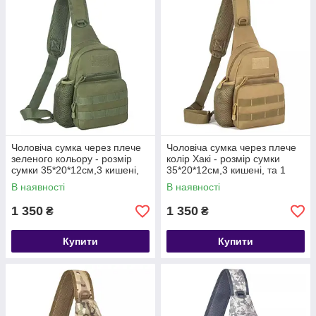
Чоловіча сумка через плече
Чоловіча сумка через плече
зеленого кольору - розмір
колір Хакі - розмір сумки
сумки 35*20*12см,3 кишені,
35*20*12см,3 кишені, та 1
та 1 бокова кішеня
бокова кішеня
В наявності
В наявності
1 350
1 350
₴
₴
Купити
Купити