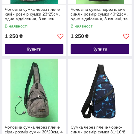
Чоловіча сумка через плече
Чоловіча сумка через плече
хакі - розмір сумки 23*25см,
синя - розмір сумки 40*21см,
одне відділення, 3 кишені
одне відділення, 3 кишені, та
2 бокові кішені
В наявності
В наявності
1 250
1 250
₴
₴
Купити
Купити
Чоловіча сумка через плече
Сумка через плече чорно-
сіра- розмір сумки 30*20см, 4
синя - розмір сумки 31*16*8