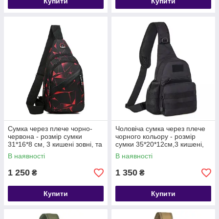
Купити
Купити
Сумка через плече чорно-
Чоловіча сумка через плече
червона - розмір сумки
чорного кольору - розмір
31*16*8 см, 3 кишені зовні, та
сумки 35*20*12см,3 кишені,
1 в середині
та 1 бокова кішеня
В наявності
В наявності
1 250
1 350
₴
₴
Купити
Купити