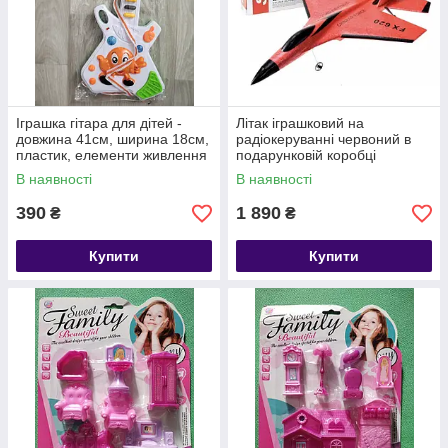
Іграшка гітара для дітей -
Літак іграшковий на
довжина 41см, ширина 18см,
радіокеруванні червоний в
пластик, елементи живлення
подарунковій коробці
в комплект не входять
(батарейки в комплект не
В наявності
В наявності
входять)
390
1 890
₴
₴
Купити
Купити