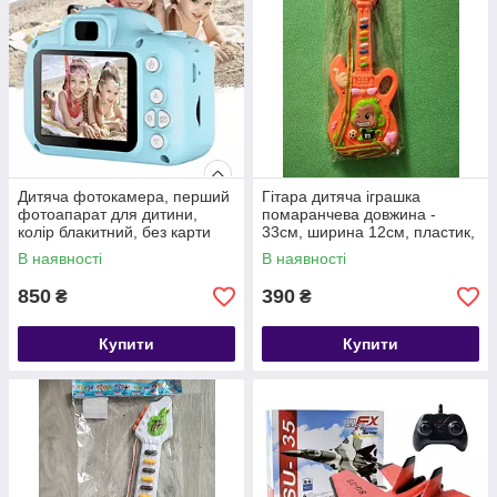
Дитяча фотокамера, перший
Гітара дитяча іграшка
фотоапарат для дитини,
помаранчева довжина -
колір блакитний, без карти
33см, ширина 12см, пластик,
пам'яті
елементи живлення в
В наявності
В наявності
комплект не входять
850
390
₴
₴
Купити
Купити