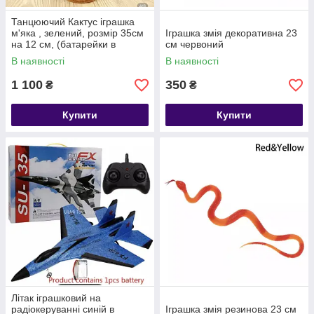
Танцюючий Кактус іграшка
м'яка , зелений, розмір 35см
Іграшка змія декоративна 23
на 12 см, (батарейки в
см червоний
комплект не входять))
В наявності
В наявності
1 100
350
₴
₴
Купити
Купити
Літак іграшковий на
радіокеруванні синій в
Іграшка змія резинова 23 см