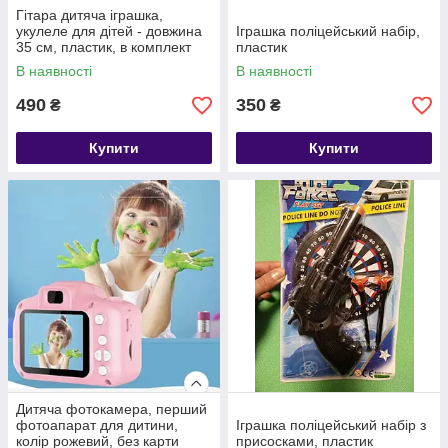
Гітара дитяча іграшка,
укулеле для дітей - довжина
Іграшка поліцейський набір,
35 см, пластик, в комплект
пластик
входит медиатор
В наявності
В наявності
490
350
₴
₴
Купити
Купити
Дитяча фотокамера, перший
фотоапарат для дитини,
Іграшка поліцейський набір з
колір рожевий, без карти
присосками, пластик