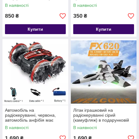
пам'яті
В наявності
В наявності
850
350
₴
₴
Купити
Купити
Автомобіль на
Літак іграшковий на
радіокеруванні, червона,
радіокеруванні сірий
автомобіль анфібія має
(камуфляж) в подарунковій
вологозахист, вік 8+, розмір
коробці (батарейки в
В наявності
В наявності
115,4*14,5*7,5 см
комплект не входять)
1 690
1 690
₴
₴