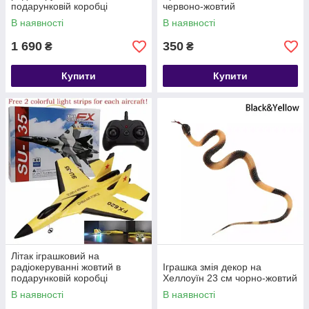
подарунковій коробці
червоно-жовтий
(батарейки в комплект не
В наявності
В наявності
входять)
1 690
350
₴
₴
Купити
Купити
Літак іграшковий на
радіокеруванні жовтий в
Іграшка змія декор на
подарунковій коробці
Хеллоуїн 23 см чорно-жовтий
(батарейки в комплект не
В наявності
В наявності
входять)