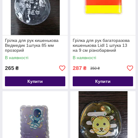
Грілка для рук кишенькова
Грілка для рук багаторазова
Ведмедик 1штука 85 мм
кишенькова Lidl 1 штука 13
прозорий
на 9 см різнобарвний
В наявності
В наявності
265
287
₴
₴
350 ₴
Купити
Купити