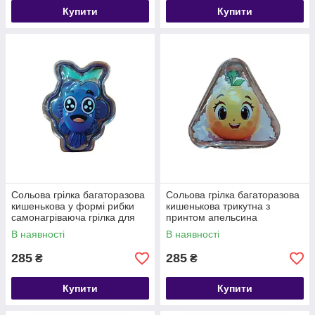
Купити
Купити
Сольова грілка багаторазова
Сольова грілка багаторазова
кишенькова у формі рибки
кишенькова трикутна з
самонагріваюча грілка для
принтом апельсина
рук
самонагріваюча грілка для
В наявності
В наявності
рук
285
285
₴
₴
Купити
Купити