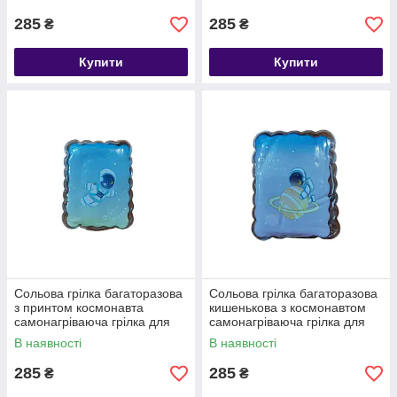
285
285
₴
₴
Купити
Купити
Сольова грілка багаторазова
Сольова грілка багаторазова
з принтом космонавта
кишенькова з космонавтом
самонагріваюча грілка для
самонагріваюча грілка для
рук
рук
В наявності
В наявності
285
285
₴
₴