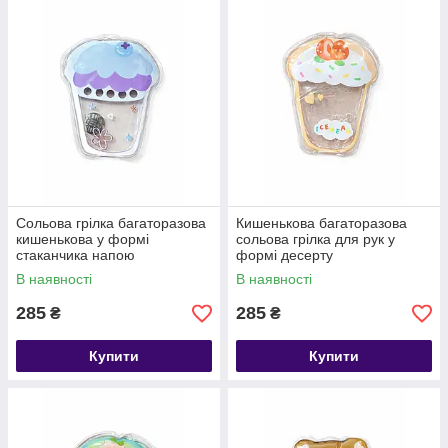
Сольова грілка багаторазова
Кишенькова багаторазова
кишенькова у формі
сольова грілка для рук у
стаканчика напою
формі десерту
самонагріваюча грілка для
В наявності
В наявності
рук
285
285
₴
₴
Купити
Купити