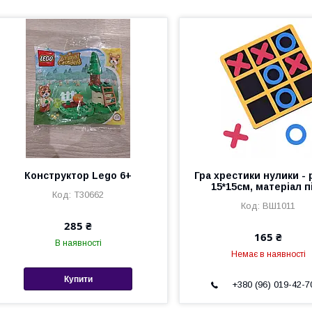
Конструктор Lego 6+
Гра хрестики нулики - 
15*15см, матеріал п
Т30662
ВШ1011
285 ₴
165 ₴
В наявності
Немає в наявності
Купити
+380 (96) 019-42-7