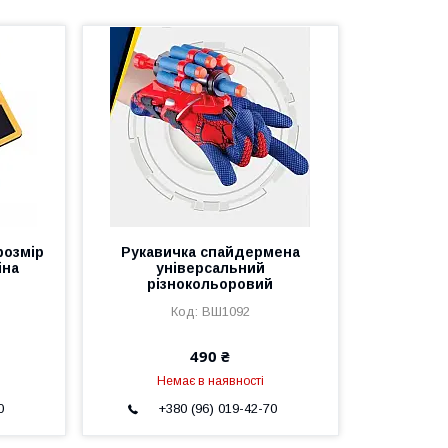
розмір
Рукавичка спайдермена
іна
універсальний
різнокольоровий
ВШ1092
490 ₴
Немає в наявності
0
+380 (96) 019-42-70