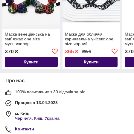
Маска венеціанська на
Маска для обличчя
Маск
зав`язках one size
карнавальна унісекс one
зав`
мультиколор
size чорний
муль
370
365
370
₴
₴
385 ₴
Купити
Купити
Про нас
100% позитивних з 30 відгуків за рік
Працює з 13.04.2023
м. Київ
Черчеля, Київ, Україна
Контакти