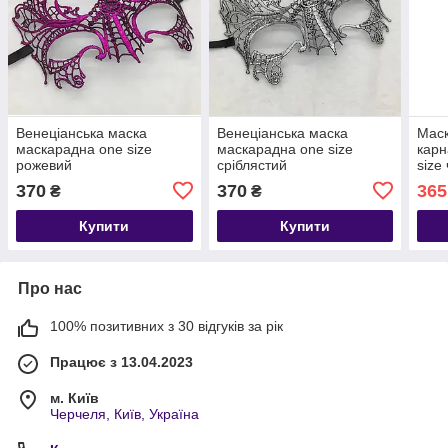
Венеціанська маска
Венеціанська маска
Маск
маскарадна one size
маскарадна one size
карн
рожевий
сріблястий
size
370
370
365
₴
₴
Купити
Купити
Про нас
100% позитивних з 30 відгуків за рік
Працює з 13.04.2023
м. Київ
Черчеля, Київ, Україна