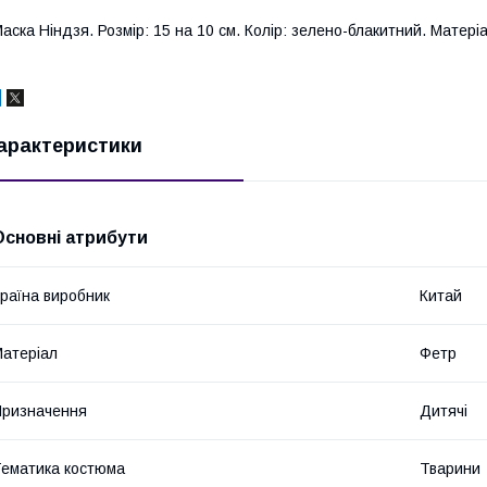
аска Ніндзя. Розмір: 15 на 10 см. Колір: зелено-блакитний. Матері
арактеристики
Основні атрибути
раїна виробник
Китай
атеріал
Фетр
ризначення
Дитячі
ематика костюма
Тварини