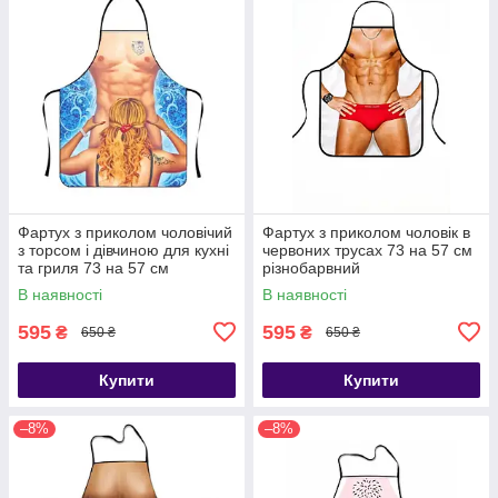
Фартух з приколом чоловічий
Фартух з приколом чоловік в
з торсом і дівчиною для кухні
червоних трусах 73 на 57 см
та гриля 73 на 57 см
різнобарвний
різнобарвний
В наявності
В наявності
595
595
₴
₴
650 ₴
650 ₴
Купити
Купити
–8%
–8%