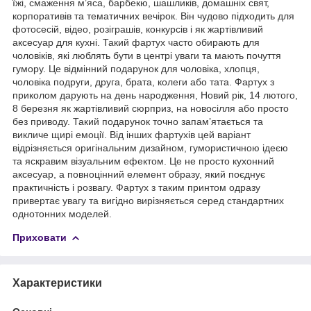
їжі, смаження м’яса, барбекю, шашликів, домашніх свят,
корпоративів та тематичних вечірок. Він чудово підходить для
фотосесій, відео, розіграшів, конкурсів і як жартівливий
аксесуар для кухні. Такий фартух часто обирають для
чоловіків, які люблять бути в центрі уваги та мають почуття
гумору. Це відмінний подарунок для чоловіка, хлопця,
чоловіка подруги, друга, брата, колеги або тата. Фартух з
приколом дарують на день народження, Новий рік, 14 лютого,
8 березня як жартівливий сюрприз, на новосілля або просто
без приводу. Такий подарунок точно запам’ятається та
викличе щирі емоції. Від інших фартухів цей варіант
відрізняється оригінальним дизайном, гумористичною ідеєю
та яскравим візуальним ефектом. Це не просто кухонний
аксесуар, а повноцінний елемент образу, який поєднує
практичність і розвагу. Фартух з таким принтом одразу
привертає увагу та вигідно вирізняється серед стандартних
однотонних моделей.
Приховати
Характеристики