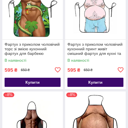
Фартух з приколом чоловічий
Фартух з приколом чоловічий
торс зі змією кухонний
кухонний принт живіт
фартух для барбекю
смішний фартух для кухні та
барбекю
В наявності
В наявності
595
595
₴
₴
650 ₴
650 ₴
Купити
Купити
–8%
–8%