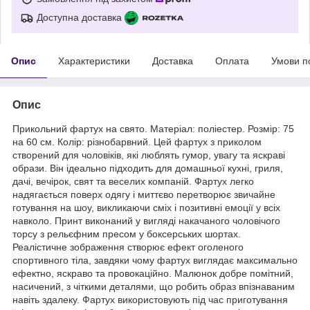
Доступна доставка
Опис
Характеристики
Доставка
Оплата
Умови п
Опис
Прикольний фартух на свято. Матеріал: поліестер. Розмір: 75
на 60 см. Колір: різнобарвний. Цей фартух з приколом
створений для чоловіків, які люблять гумор, увагу та яскраві
образи. Він ідеально підходить для домашньої кухні, гриля,
дачі, вечірок, свят та веселих компаній. Фартух легко
надягається поверх одягу і миттєво перетворює звичайне
готування на шоу, викликаючи сміх і позитивні емоції у всіх
навколо. Принт виконаний у вигляді накачаного чоловічого
торсу з рельєфним пресом у боксерських шортах.
Реалістичне зображення створює ефект оголеного
спортивного тіла, завдяки чому фартух виглядає максимально
ефектно, яскраво та провокаційно. Малюнок добре помітний,
насичений, з чіткими деталями, що робить образ впізнаваним
навіть здалеку. Фартух використовують під час приготування