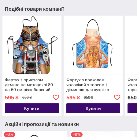
Подібні товари компанії
Фартух з приколом
Фартух з приколом
Фарт
дівчина на мотоциклі 80
чоловічий з торсом і
чоло
на 60 см різнобарвний
дівчиною для кухні та
торс
гриля 73 на 57 см
Вене
595
595
650
₴
₴
650 ₴
650 ₴
різнобарвний
60 с
Купити
Купити
Акційні пропозиції та новинки
–8%
–8%