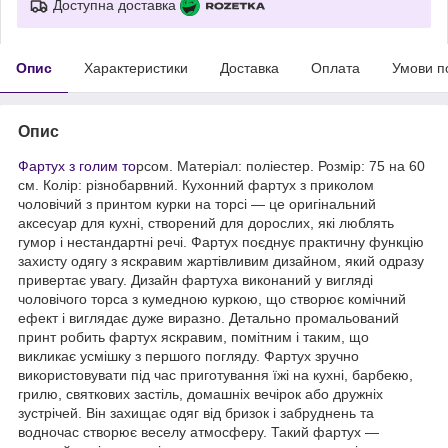
Доступна доставка
Опис
Характеристики
Доставка
Оплата
Умови п
Опис
Фартух з голим то
рсом. Матеріал: поліестер. Розмір: 75 на 60
см. Колір: різнобарвний. Кухонний фартух з приколом
чоловічий з принтом курки на торсі — це оригінальний
аксесуар для кухні, створений для дорослих, які люблять
гумор і нестандартні речі. Фартух поєднує практичну функцію
захисту одягу з яскравим жартівливим дизайном, який одразу
привертає увагу. Дизайн фартуха виконаний у вигляді
чоловічого торса з кумедною куркою, що створює комічний
ефект і виглядає дуже виразно. Детально промальований
принт робить фартух яскравим, помітним і таким, що
викликає усмішку з першого погляду. Фартух зручно
використовувати під час приготування їжі на кухні, барбекю,
грилю, святкових застіль, домашніх вечірок або дружніх
зустрічей. Він захищає одяг від бризок і забруднень та
водночас створює веселу атмосферу. Такий фартух —