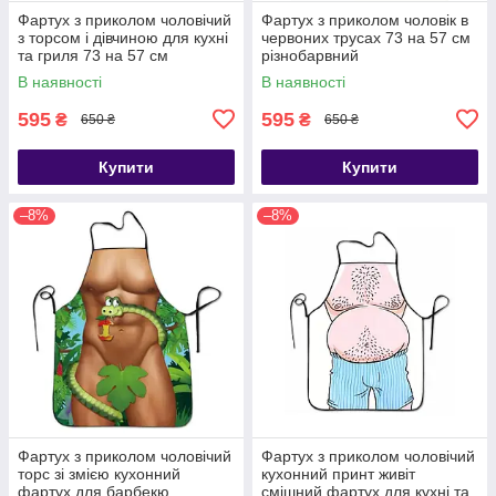
Фартух з приколом чоловічий
Фартух з приколом чоловік в
з торсом і дівчиною для кухні
червоних трусах 73 на 57 см
та гриля 73 на 57 см
різнобарвний
різнобарвний
В наявності
В наявності
595
595
₴
₴
650 ₴
650 ₴
Купити
Купити
–8%
–8%
Фартух з приколом чоловічий
Фартух з приколом чоловічий
торс зі змією кухонний
кухонний принт живіт
фартух для барбекю
смішний фартух для кухні та