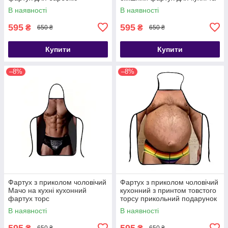
барбекю
В наявності
В наявності
595
595
₴
₴
650 ₴
650 ₴
Купити
Купити
–8%
–8%
Фартух з приколом чоловічий
Фартух з приколом чоловічий
Мачо на кухні кухонний
кухонний з принтом товстого
фартух торс
торсу прикольний подарунок
для кухні гриля та барбекю
В наявності
В наявності
595
595