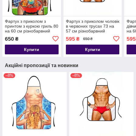
Фартух з приколом з
Фартух з приколом чоловік
Фарт
принтом з куркою гриль 80
в червоних трусах 73 на
дівч
на 60 см різнобарвний
57 см різнобарвний
на 6
650
595
595
₴
₴
650 ₴
Купити
Купити
Акційні пропозиції та новинки
–8%
–8%