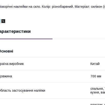
оворічні наклейки на скло. Колір: різнобарвний. Матеріал: силікон (п
арактеристики
Основні
раїна виробник
Китай
Довжина
700 мм
спальня, 
бласть застосування наліпки
кухня, в
пластик, 