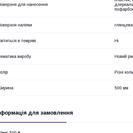
оверхня для нанесення
дзеркало,
пофарбов
оверхня наліпки
глянцева
вітиться в темряві
Ні
ематика виробу
Новий рік
олір
Різні кол
Ширина
500 мм
нформація для замовлення
іна:
590 ₴