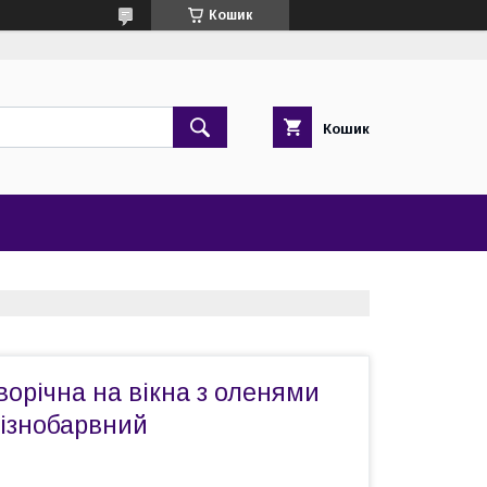
Кошик
Кошик
орічна на вікна з оленями
різнобарвний