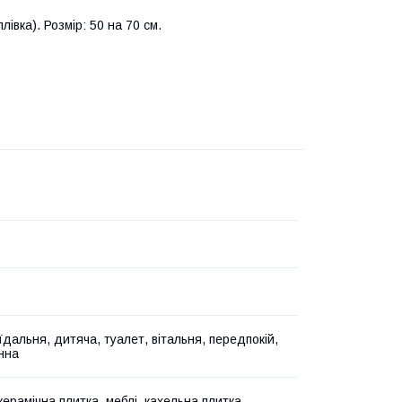
лівка). Розмір: 50 на 70 см.
їдальня, дитяча, туалет, вітальня, передпокій,
анна
керамічна плитка, меблі, кахельна плитка,