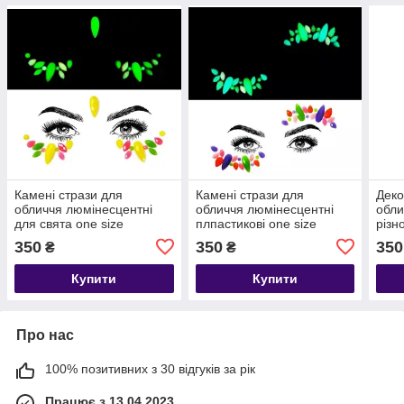
Камені стрази для
Камені стрази для
Деко
обличчя люмінесцентні
обличчя люмінесцентні
обли
для свята one size
плпастикові one size
різн
різнобарвний
різнобарвний
350
350
350
₴
₴
Купити
Купити
Про нас
100% позитивних з 30 відгуків за рік
Працює з 13.04.2023