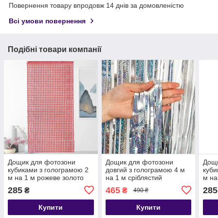
Повернення товару впродовж 14 днів за домовленістю
Всі умови повернення
Подібні товари компанії
Дощик для фотозони
Дощик для фотозони
Дощ
кубиками з голограмою 2
довгий з голограмою 4 м
куби
м на 1 м рожеве золото
на 1 м сріблястий
м на
285
465
285
₴
₴
490 ₴
Купити
Купити