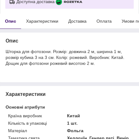
Доступна доставка
Опис
Характеристики
Доставка
Оплата
Умови п
Опис
Шторка для фотозони. Розмір: довжина 2 м, ширина 1 м,
розмір кубика 3 на 3 см. Колір: рожевий. Виробник: Китай.
Дощик для фотозони рожевий висотою 2 м.
Характеристики
Основні атрибути
Країна виробник
Китай
Кількість в упаковці
1 шт.
Матеріал
Фольга
Тематика свята
Хеллоуїн, Гендер паті, Вечір,