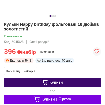
Кульки Happy birthday фольговані 16 дюймів
золотистий
В наявності
Код: 30456/3
Опт і роздріб
396
₴/набір
450 ₴/набір
Економія
54 ₴
Залишилось
40 днів
345 ₴
від 3 наборів
Купити
або
Купити з