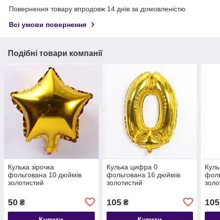
Повернення товару впродовж 14 днів за домовленістю
Всі умови повернення
Подібні товари компанії
Кулька зірочка
Кулька цифра 0
Куль
фольгована 10 дюймів
фольгована 16 дюймів
фоль
золотистий
золотистий
золо
50
105
105
₴
₴
Купити
Купити