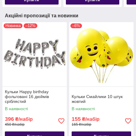
Акційні пропозиції та новинки
Новинка
–12%
–6%
Кульки Happy birthday
фольговані 16 дюймів
Кульки Смайлики 10 штук
сріблястий
жовтий
В наявності
В наявності
396
155
₴/набір
₴/набір
450 ₴/набір
165 ₴/набір