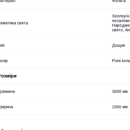
атеріал
Фольга
Хеллоуїн,
незалежн
ематика свята
Народжен
свято, А
ип
Дощик
олір
Різні кол
Розміри
Довжина
3000 мм
Ширина
1000 мм