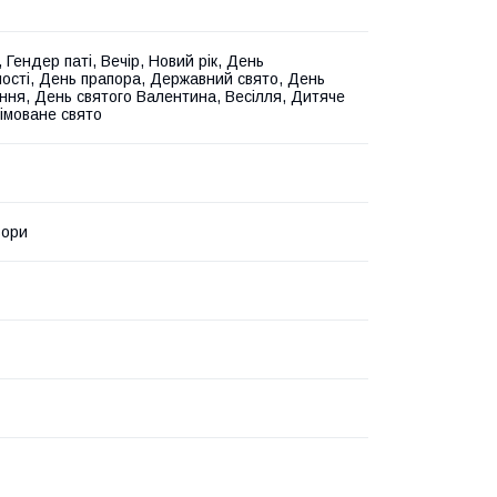
 Гендер паті, Вечір, Новий рік, День
ості, День прапора, Державний свято, День
ня, День святого Валентина, Весілля, Дитяче
німоване свято
ьори