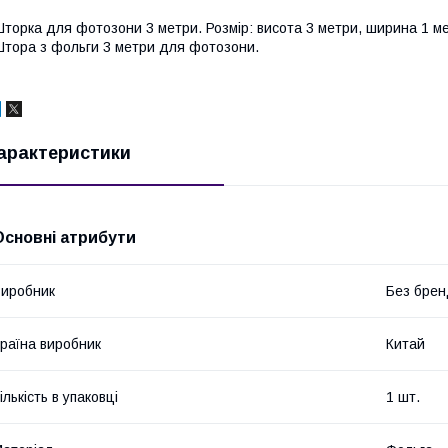
торка для фотозони 3 метри. Розмір: висота 3 метри, ширина 1 ме
тора з фольги 3 метри для фотозони.
арактеристики
Основні атрибути
иробник
Без брен
раїна виробник
Китай
ількість в упаковці
1 шт.