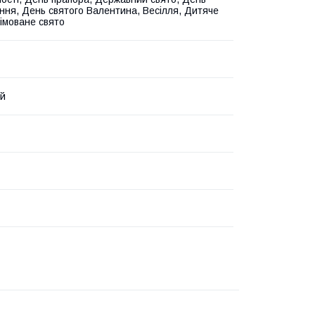
ня, День святого Валентина, Весілля, Дитяче
німоване свято
ий