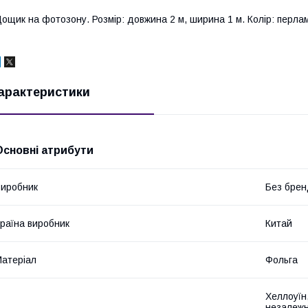
ощик на фотозону. Розмір: довжина 2 м, ширина 1 м. Колір: перла
арактеристики
Основні атрибути
иробник
Без брен
раїна виробник
Китай
атеріал
Фольга
Хеллоуїн,
незалежн