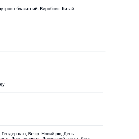
мутрово-блакитний. Виробник: Китай.
ду
 Гендер паті, Вечір, Новий рік, День
ості, День прапора, Державний свято, День