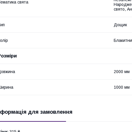
ематика свята
Народжен
свято, А
ип
Дощик
олір
Блакитн
Розміри
Довжина
2000 мм
Ширина
1000 мм
нформація для замовлення
іна:
315 ₴