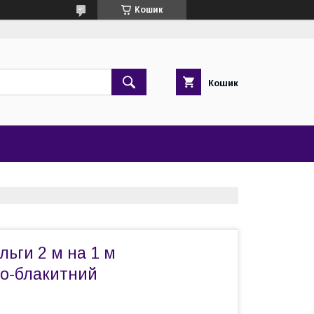
Кошик
Кошик
льги 2 м на 1 м
о-блакитний