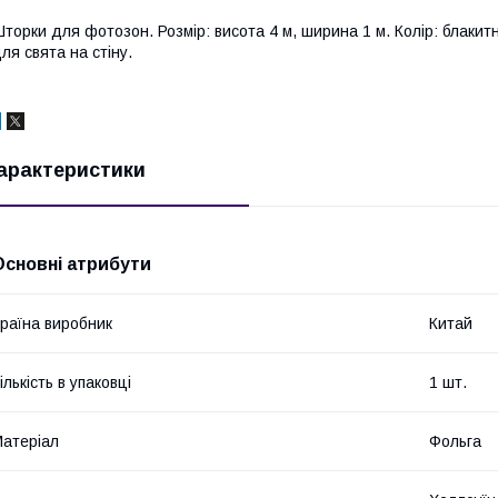
торки для фотозон. Розмір: висота 4 м, ширина 1 м. Колір: блаки
ля свята на стіну.
арактеристики
Основні атрибути
раїна виробник
Китай
ількість в упаковці
1 шт.
атеріал
Фольга