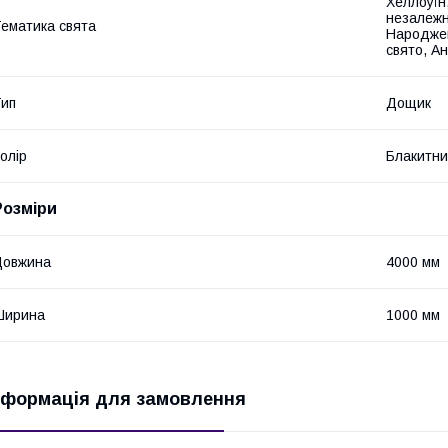
Хеллоуїн,
незалежн
ематика свята
Народжен
свято, А
ип
Дощик
олір
Блакитн
Розміри
Довжина
4000 мм
Ширина
1000 мм
нформація для замовлення