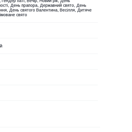
 Гендер паті, Вечір, Новий рік, День
ості, День прапора, Державний свято, День
ня, День святого Валентина, Весілля, Дитяче
німоване свято
ий