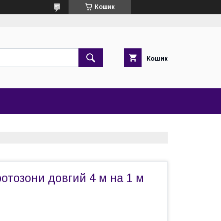
Кошик
Кошик
отозони довгий 4 м на 1 м