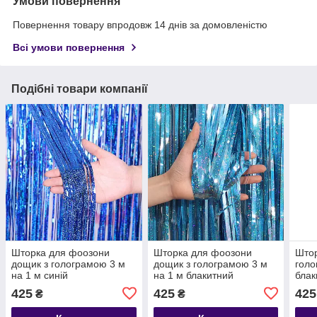
Умови повернення
Повернення товару впродовж 14 днів за домовленістю
Всі умови повернення
Подібні товари компанії
Шторка для фоозони
Шторка для фоозони
Штор
дощик з голограмою 3 м
дощик з голограмою 3 м
голо
на 1 м синій
на 1 м блакитний
блак
425
425
425
₴
₴