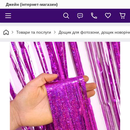
Джейн (інтернет-магазин)
Товари та послуги
Дощик для фотозони, дощик новоріч