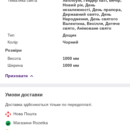
Тематика свята
Хеллоуїн, Гендер паті, Вечір,
Новий рік, День
незалежності, День прапора,
Державний свято, День
Народження, День святого
Валентина, Весілля, Дитяче
свято, Анімоване свято
Тип
Дощик
Колір
Чорний
Розміри
Висота
1000 мм
Ширина
1000 мм
Приховати
Умови доставки
Доставка здійснюється тільки по передоплаті.
Нова Пошта
Магазини Rozetka