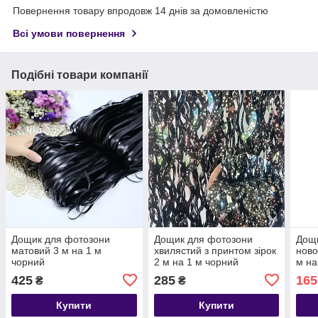
Повернення товару впродовж 14 днів за домовленістю
Всі умови повернення
Подібні товари компанії
Дощик для фотозони
Дощик для фотозони
Дощ
матовий 3 м на 1 м
хвилястий з принтом зірок
ново
чорний
2 м на 1 м чорний
м на
425
285
165
₴
₴
Купити
Купити