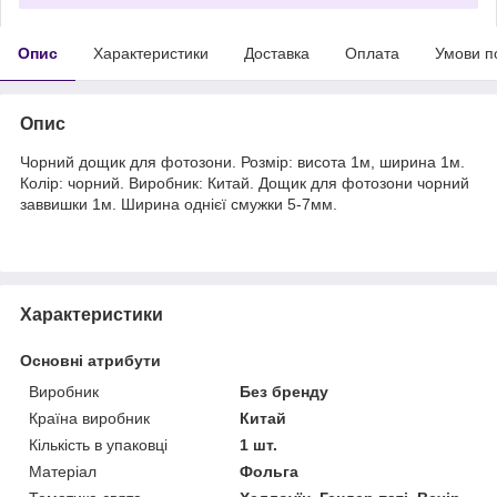
Опис
Характеристики
Доставка
Оплата
Умови п
Опис
Чорний дощик для фотозони. Розмір: висота 1м, ширина 1м.
Колір: чорний. Виробник: Китай. Дощик для фотозони чорний
заввишки 1м. Ширина однієї смужки 5-7мм.
Характеристики
Основні атрибути
Виробник
Без бренду
Країна виробник
Китай
Кількість в упаковці
1 шт.
Матеріал
Фольга