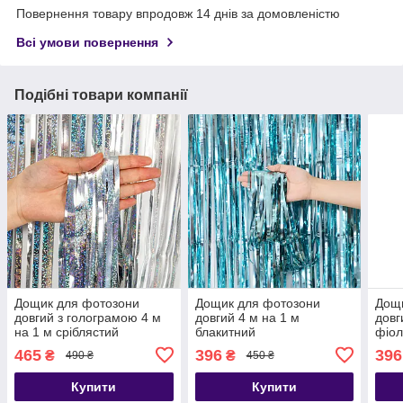
Повернення товару впродовж 14 днів за домовленістю
Всі умови повернення
Подібні товари компанії
Дощик для фотозони
Дощик для фотозони
Дощ
довгий з голограмою 4 м
довгий 4 м на 1 м
довг
на 1 м сріблястий
блакитний
фіол
465
396
396
₴
₴
490 ₴
450 ₴
Купити
Купити