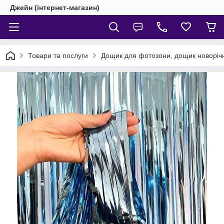
Джейн (інтернет-магазин)
Товари та послуги
Дощик для фотозони, дощик новоріч