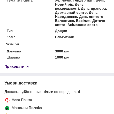
Тематика свята
Хеллоуїн, Гендер паті, Вечір,
Новий рік, День
незалежності, День прапора,
Державний свято, День
Народження, День святого
Валентина, Весілля, Дитяче
свято, Анімоване свято
Тип
Дощик
Колір
Блакитний
Розміри
Довжина
3000 мм
Ширина
1000 мм
Приховати
Умови доставки
Доставка здійснюється тільки по передоплаті.
Нова Пошта
Магазини Rozetka