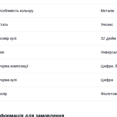
собливість кольору
Металік
тать
Унісекс
озмір кулі
32 дюйм
ип
Універса
орма композиції
Цифри, б
орма кулі
Цифра
олір
Фіолетов
нформація для замовлення