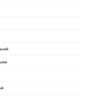
льний
укви
ий