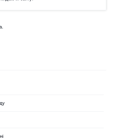
а.
ду
ні