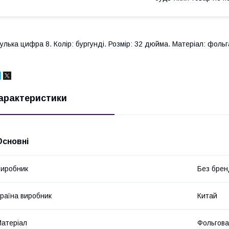
улька цифра 8. Колір: бургунді. Розмір: 32 дюйма. Матеріал: фольг
арактеристики
Основні
иробник
Без брен
раїна виробник
Китай
атеріал
Фольгова