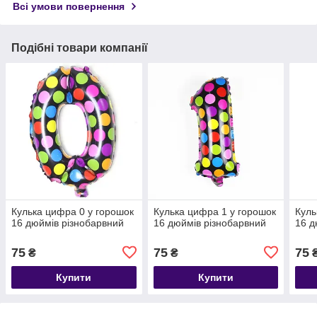
Всі умови повернення
Подібні товари компанії
Кулька цифра 0 у горошок
Кулька цифра 1 у горошок
Куль
16 дюймів різнобарвний
16 дюймів різнобарвний
16 д
75
75
75
₴
₴
Купити
Купити