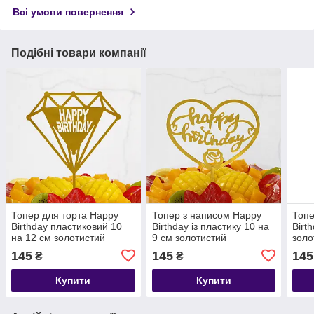
Всі умови повернення
Подібні товари компанії
Топер для торта Happy
Топер з написом Happy
Топе
Birthday пластиковий 10
Birthday із пластику 10 на
Birt
на 12 см золотистий
9 см золотистий
золо
145
145
145
₴
₴
Купити
Купити