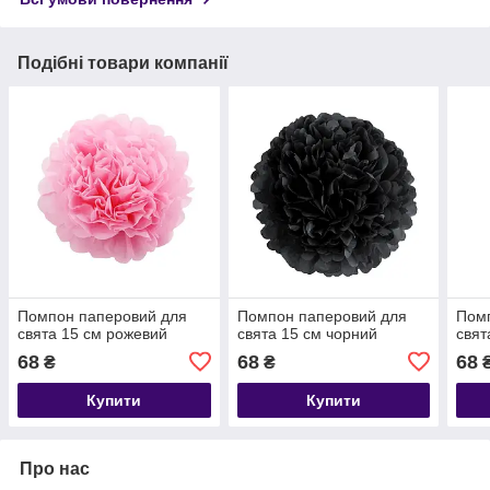
Подібні товари компанії
Помпон паперовий для
Помпон паперовий для
Пом
свята 15 см рожевий
свята 15 см чорний
свят
68
68
68
₴
₴
Купити
Купити
Про нас