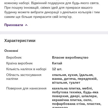
кожному наборі. Відмінний подарунок для будь-якого свята.
При пошуку інновацій, свіжих ідей для прикраси вашого
будинку можете вибрати декорації з декількох кольорів і тим
самим ще більше прикрасити свій інтер'єр.
Приховати
Характеристики
Основні
Виробник
Власне виробництво
Країна виробник
Китай
Кількість наліпок в наборі
12 шт.
Область застосування
спальня, кухня, їдальня,
наліпки
ванна, дитяча, передпокій,
вітальня, туалет
Поверхня для нанесення
кахельна плитка, меблі,
побутова техніка, будь-яка
поверхня, двері, шпалери,
керамічна плитка, скло,
пофарбована стіна, пластик,
дзеркало