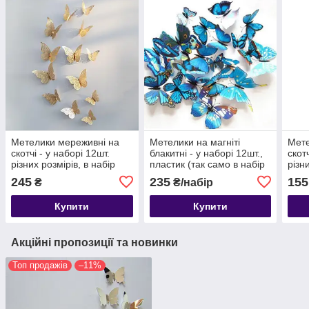
Метелики мереживні на
Метелики на магніті
Мете
скотчі - у наборі 12шт.
блакитні - у наборі 12шт.,
скот
різних розмірів, в набір
пластик (так само в набір
різн
входить 2-х сторонній
входить 2-х сторонній
вход
245
235
155
₴
₴/набір
скотч
скотч)
скот
Купити
Купити
Акційні пропозиції та новинки
Топ продажів
–11%