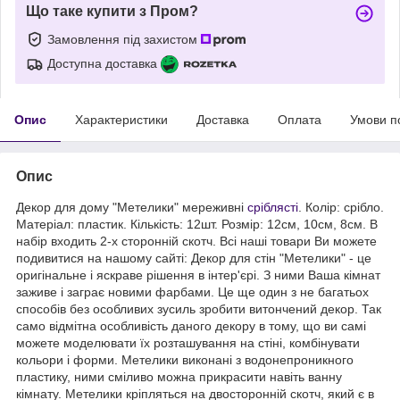
Що таке купити з Пром?
Замовлення під захистом
Доступна доставка
Опис
Характеристики
Доставка
Оплата
Умови п
Опис
Декор для дому "Метелики" мереживні
сріблясті
. Колір: срібло.
Матеріал: пластик. Кількість: 12шт. Розмір: 12см, 10см, 8см. В
набір входить 2-х сторонній скотч. Всі наші товари Ви можете
подивитися на нашому сайті: Декор для стін "Метелики" - це
оригінальне і яскраве рішення в інтер'єрі. З ними Ваша кімнат
заживе і заграє новими фарбами. Це ще один з не багатьох
способів без особливих зусиль зробити витончений декор. Так
само відмітна особливість даного декору в тому, що ви самі
можете моделювати їх розташування на стіні, комбінувати
кольори і форми. Метелики виконані з водонепроникного
пластику, ними сміливо можна прикрасити навіть ванну
кімнату. Метелики кріпляться на двосторонній скотч, який є в