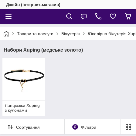
Джейн (інтернет-магазин)
Товари та послуги
Біжутерія
Ювелірна біжутерія Xup
Набори Xuping (медське золото)
Ланцюжки Xuping
з кулонами
Сортування
0
Фільтри