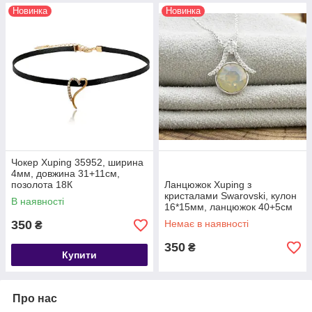
Новинка
Новинка
Чокер Xuping 35952, ширина
4мм, довжина 31+11см,
позолота 18К
Ланцюжок Xuping з
кристалами Swarovski, кулон
В наявності
16*15мм, ланцюжок 40+5см
350
Немає в наявності
₴
350
₴
Купити
Про нас