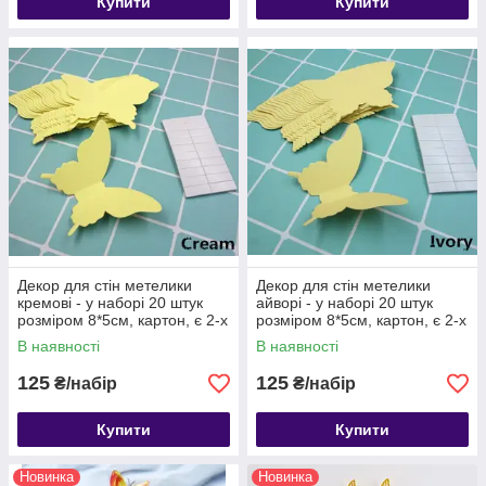
Купити
Купити
Декор для стін метелики
Декор для стін метелики
кремові - у наборі 20 штук
айворі - у наборі 20 штук
розміром 8*5см, картон, є 2-х
розміром 8*5см, картон, є 2-х
сторонній скотч
сторонній скотч
В наявності
В наявності
125
125
₴/набір
₴/набір
Купити
Купити
Новинка
Новинка