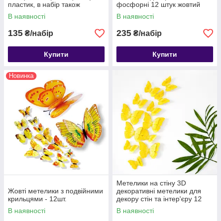
пластик, в набір також
фосфорні 12 штук жовтий
входить 2-х сторонній скотч
В наявності
В наявності
135
235
₴/набір
₴/набір
Купити
Купити
Новинка
Метелики на стіну 3D
Жовті метелики з подвійними
декоративні метелики для
крильцями - 12шт.
декору стін та інтер'єру 12
штук жовтий
В наявності
В наявності