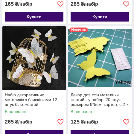
165
285
₴/набір
₴/набір
Купити
Купити
Новинка
Набір декоративних
Декор для стін метелики
метеликів з блискітками 12
жовтий - у наборі 20 штук
штук біло-жовтий
розміром 8*5см, картон, є 2-х
сторонній скотч
В наявності
В наявності
265
125
₴/набір
₴/набір