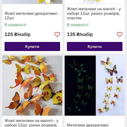
Жовті метелики на магніті - у
Жовті метелики декоративні -
наборі 12шт. разніх розмірів,
12шт.
пластик
В наявності
В наявності
125
135
₴/набір
₴/набір
Купити
Купити
Жовті метелики на магніті - у
наборі 12шт. різних розмірів,
Метелики декоративні