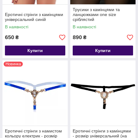
Трусики з камінцями та
Еротичні стрінги з камінцями
ланцюжками one size
універсальний синій
сріблястий
В наявності
В наявності
650
890
₴
₴
Купити
Купити
Новинка
Еротичні стрінги з намистом
Еротичні стрінги з камінцями
кольору електрик - розмір
- розмір універсальний (на