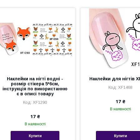
Наклейки на нігті водні -
Наклейки для нігтів X
розмір стікера 5*6см,
XF1468
інструкція по використанню
є в описі товару
17 ₴
XF1290
В наявності
17 ₴
В наявності
Купити
Купити