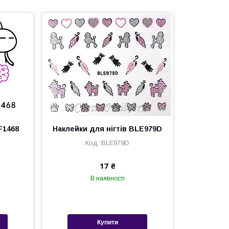
F1468
Наклейки для нігтів BLE979D
BLE979D
17 ₴
В наявності
Купити