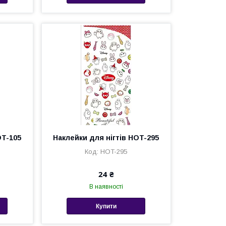
OT-105
Наклейки для нігтів HOT-295
HOT-295
24 ₴
В наявності
Купити