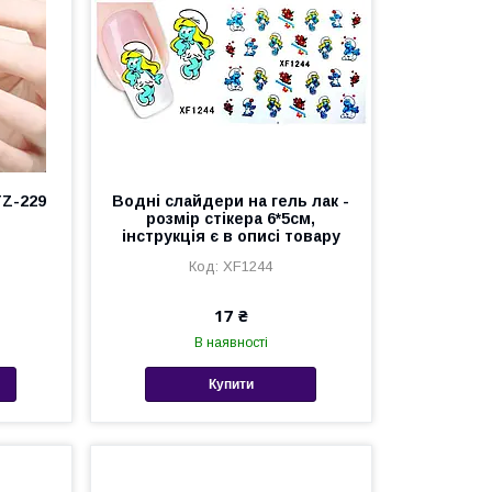
TZ-229
Водні слайдери на гель лак -
розмір стікера 6*5см,
інструкція є в описі товару
XF1244
17 ₴
В наявності
Купити