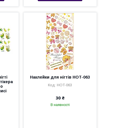
ігті
Наклейки для нігтів HOT-063
тікера
HOT-063
по
исі
30 ₴
В наявності