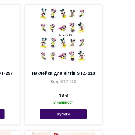
OT-297
Наклейки для нігтів STZ-210
STZ-210
18 ₴
В наявності
Купити