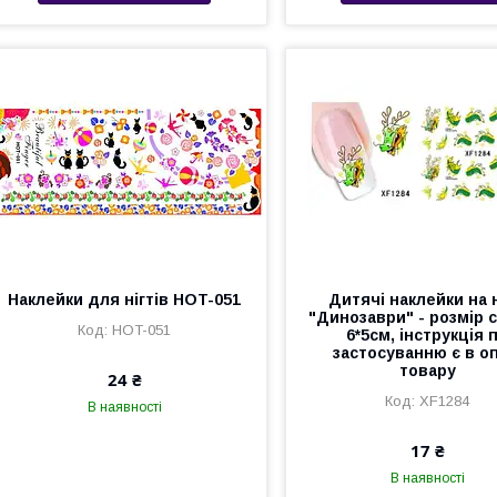
Наклейки для нігтів HOT-051
Дитячі наклейки на н
"Динозаври" - розмір с
HOT-051
6*5см, інструкція 
застосуванню є в оп
товару
24 ₴
XF1284
В наявності
17 ₴
В наявності