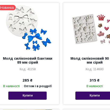
Новинка
Молд силіконовий Бантики
Молд силіконовий 90 
89 мм сірий
мм сірий
41158
114600
285 ₴
315 ₴
В наявності
Оптом і в роздріб
В наявності
Купити
Купити