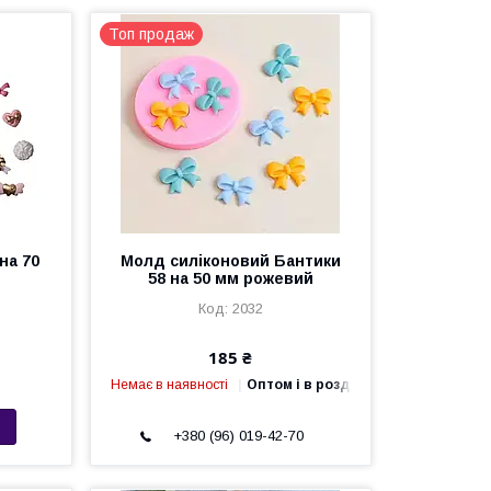
Топ продаж
на 70
Молд силіконовий Бантики
58 на 50 мм рожевий
2032
185 ₴
Немає в наявності
Оптом і в роздріб
+380 (96) 019-42-70