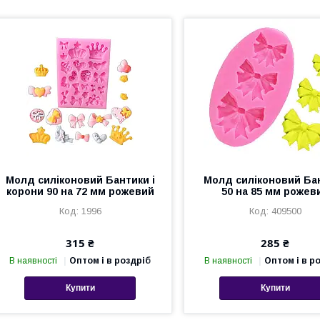
Молд силіконовий Бантики і
Молд силіконовий Ба
корони 90 на 72 мм рожевий
50 на 85 мм рожев
1996
409500
315 ₴
285 ₴
В наявності
Оптом і в роздріб
В наявності
Оптом і в р
Купити
Купити