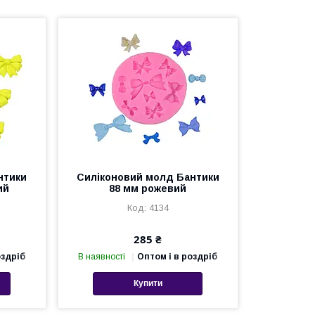
нтики
Силіконовий молд Бантики
ий
88 мм рожевий
4134
285 ₴
оздріб
В наявності
Оптом і в роздріб
Купити