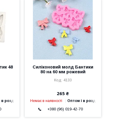
тик 48
Силіконовий молд Бантики
80 на 60 мм рожевий
4133
265 ₴
 в роздріб
Немає в наявності
Оптом і в роздріб
0
+380 (96) 019-42-70