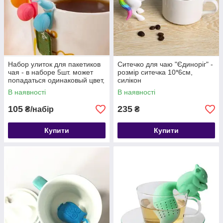
Набор улиток для пакетиков
Ситечко для чаю "Єдиноріг" -
чая - в наборе 5шт. может
розмір ситечка 10*6см,
попадаться одинаковый цвет,
силікон
размер одной улитки 4см
В наявності
В наявності
105
235
₴/набір
₴
Купити
Купити