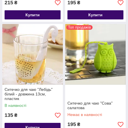
215
195
₴
₴
Купити
Купити
Топ продажів
Ситечко для чаю "Лебідь"
білий - довжина 13см,
пластик
Ситечко для чаю "Сова"
В наявності
салатова
135
Немає в наявності
₴
195
₴
Купити