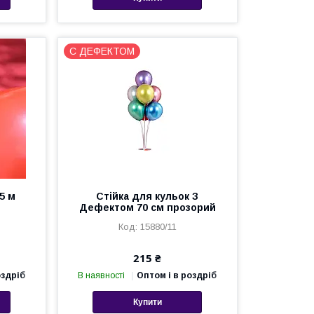
С ДЕФЕКТОМ
5 м
Стійка для кульок З
Дефектом 70 см прозорий
15880/11
215 ₴
оздріб
В наявності
Оптом і в роздріб
Купити