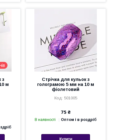
нів
 з
Стрічка для кульок з
10 м
голограмою 5 мм на 10 м
фіолетовий
501005
75 ₴
В наявності
Оптом і в роздріб
оздріб
Купити