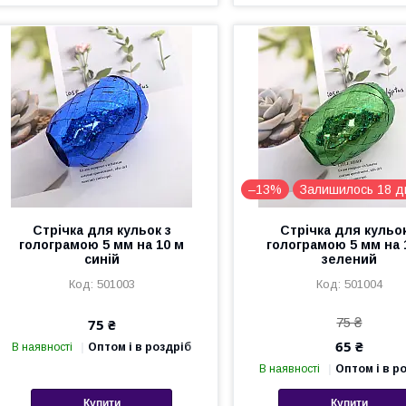
–13%
Залишилось 18 д
Стрічка для кульок з
Стрічка для кульок
голограмою 5 мм на 10 м
голограмою 5 мм на 
синій
зелений
501003
501004
75 ₴
75 ₴
65 ₴
В наявності
Оптом і в роздріб
В наявності
Оптом і в р
Купити
Купити