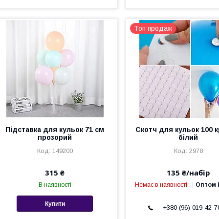
Топ продаж
Підставка для кульок 71 см
Скотч для кульок 100 к
прозорий
білий
149200
2978
315 ₴
135 ₴/набір
В наявності
Немає в наявності
Оптом і
Купити
+380 (96) 019-42-7