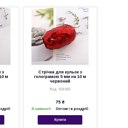
 з
Стрічка для кульок з
10 м
голограмою 5 мм на 10 м
червоний
501002
75 ₴
оздріб
В наявності
Оптом і в роздріб
Купити