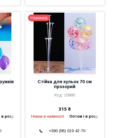
Новинка
ружків
Стійка для кульок 70 см
прозорий
15880
315 ₴
 в роздріб
Немає в наявності
Оптом і в роздріб
0
+380 (96) 019-42-70