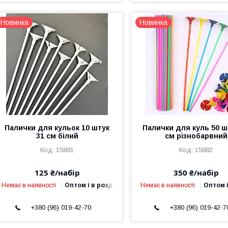
Новинка
Новинка
Палички для кульок 10 штук
Палички для куль 50 ш
31 см білий
см різнобарвний
15881
15882
125 ₴/набір
350 ₴/набір
Немає в наявності
Оптом і в роздріб
Немає в наявності
Оптом і
+380 (96) 019-42-70
+380 (96) 019-42-7