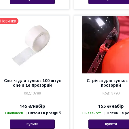
Новинка
Скотч для кульок 100 штук
Стрічка для кульок 
one size прозорий
прозорий
3789
3790
145 ₴/набір
155 ₴/набір
В наявності
Оптом і в роздріб
В наявності
Оптом і в р
Купити
Купити