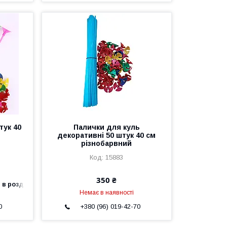
тук 40
Палички для куль
декоративні 50 штук 40 см
різнобарвний
15883
350 ₴
 в роздріб
Немає в наявності
0
+380 (96) 019-42-70